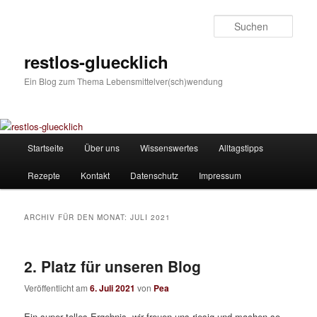
Zum
Zum
Inhalt
sekundären
Such
wechseln
Inhalt
wechseln
restlos-gluecklich
Ein Blog zum Thema Lebensmittelver(sch)wendung
Hauptmenü
Startseite
Über uns
Wissenswertes
Alltagstipps
Rezepte
Kontakt
Datenschutz
Impressum
ARCHIV FÜR DEN MONAT:
JULI 2021
2. Platz für unseren Blog
Veröffentlicht am
6. Juli 2021
von
Pea
Ein super tolles Ergebnis, wir freuen uns riesig und machen so