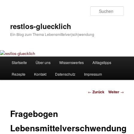
Zum
Inhalt
Such
wechseln
restlos-gluecklich
Ein Blog zum Thema Lebensmittelver(sch)wendung
Hauptmenü
Startseite
Über uns
Wissenswertes
Alltagstipps
Rezepte
Kontakt
Datenschutz
Impressum
Beitrags-
←
Zurück
Weiter
→
Navigation
Fragebogen
Lebensmittelverschwendung