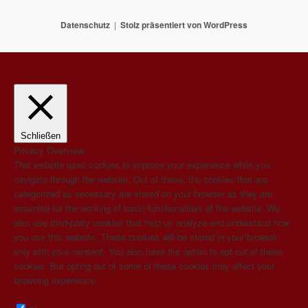
Datenschutz
Stolz präsentiert von WordPress
Schließen
Privacy Overview
This website uses cookies to improve your experience while you
navigate through the website. Out of these, the cookies that are
categorized as necessary are stored on your browser as they are
essential for the working of basic functionalities of the website. We
also use third-party cookies that help us analyze and understand how
you use this website. These cookies will be stored in your browser
only with your consent. You also have the option to opt-out of these
cookies. But opting out of some of these cookies may affect your
browsing experience.
Necessary